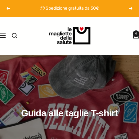
Salta
📦​ Spedizione gratuita da 50€
Precedente
Segu
al
contenuto
Magliette
della
0
Navigazione
salute
Guida alle taglie T-shirt