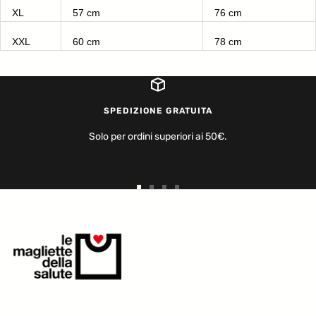
XL
57 cm
76 cm
XXL
60 cm
78 cm
SPEDIZIONE GRATUITA
Solo per ordini superiori ai 50€.
Vai
Vai
Vai
Vai
alla
alla
alla
alla
slide
slide
slide
slide
1
2
3
4