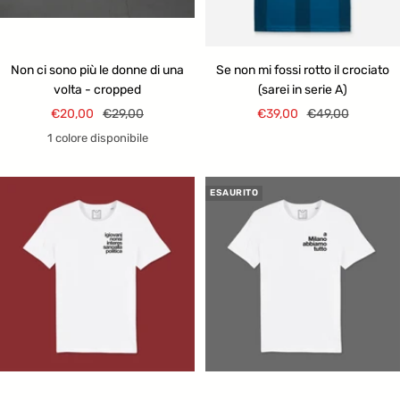
Non ci sono più le donne di una
Se non mi fossi rotto il crociato
volta - cropped
(sarei in serie A)
Prezzo
Prezzo
Prezzo
Prezzo
€20,00
€29,00
€39,00
€49,00
di
regolare
di
regolare
1 colore disponibile
vendita
vendita
ESAURITO