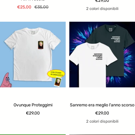
Prezzo
€29,00
Prezzo
Prezzo
€25,00
€35,00
di
2 colori disponibili
di
regolare
vendita
vendita
Ovunque Proteggimi
Sanremo era meglio l'anno scorso
Prezzo
Prezzo
€29,00
€29,00
di
di
2 colori disponibili
vendita
vendita