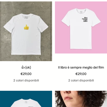
👍 (ok)
Il libro è sempre meglio del film
Prezzo
Prezzo
€29,00
€29,00
di
di
2 colori disponibili
2 colori disponibili
vendita
vendita