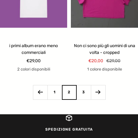
i primi album erano meno
Non ci sono più gli uomini di una
commerciali
volta - cropped
Prezzo
Prezzo
Prezzo
€29,00
€20,00
€29,00
di
di
regolare
2 colori disponibili
1 colore disponibile
vendita
vendita
1
2
3
SPEDIZIONE GRATUITA