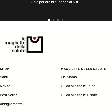
Solo per ordini superiori ai 50€.
Vai
Vai
Vai
Vai
alla
alla
alla
alla
slide
slide
slide
slide
1
2
3
4
SHOP
MAGLIETTE DELLA SALUTE
Saldi
Chi Siamo
Novità
Guida alle taglie Felpe
Best Seller
Guida alle taglie T-shirt
Abbigliamento