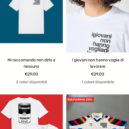
Mi raccomando non dirlo a
I giovani non hanno voglia di
nessuno
lavorare
Prezzo
Prezzo
€29,00
€29,00
di
di
2 colori disponibili
1 colore disponibile
vendita
vendita
RISPARMIA 20%