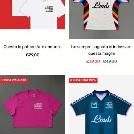
Questo lo potevo fare anche io
ho sempre sognato di indossare
questa maglia
Prezzo
€29,00
Prezzo
Prezzo
€39,00
€49,00
di
di
regolare
vendita
vendita
RISPARMIA 31%
RISPARMIA 20%