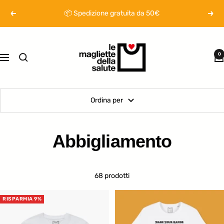
Salta
📦​ Spedizione gratuita da 50€
Precedente
Segu
al
contenuto
Magliette
della
0
Navigazione
salute
Ordina per
Abbigliamento
68 prodotti
RISPARMIA 9%