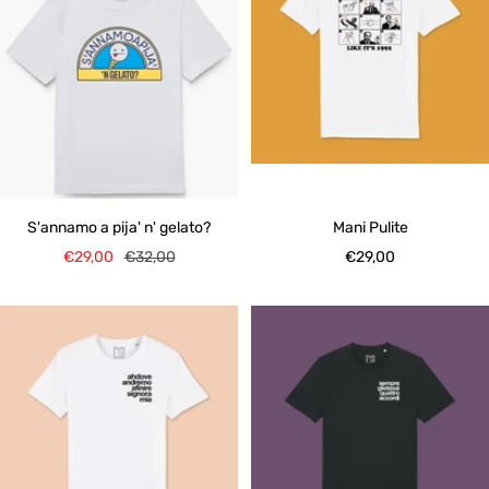
S'annamo a pija' n' gelato?
Mani Pulite
Prezzo
Prezzo
Prezzo
€29,00
€32,00
€29,00
di
regolare
di
vendita
vendita