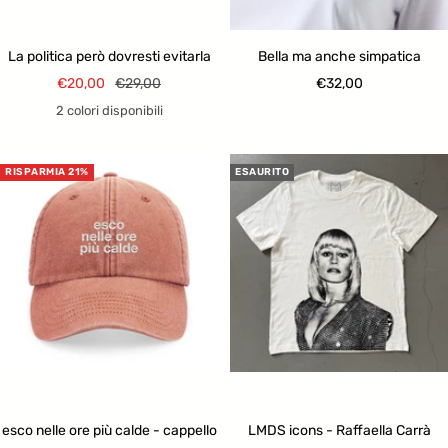
La politica però dovresti evitarla
Bella ma anche simpatica
Prezzo
Prezzo
Prezzo
€20,00
€29,00
€32,00
di
regolare
di
2 colori disponibili
vendita
vendita
RISPARMIA 21%
ESAURITO
esco nelle ore più calde - cappello
LMDS icons - Raffaella Carrà