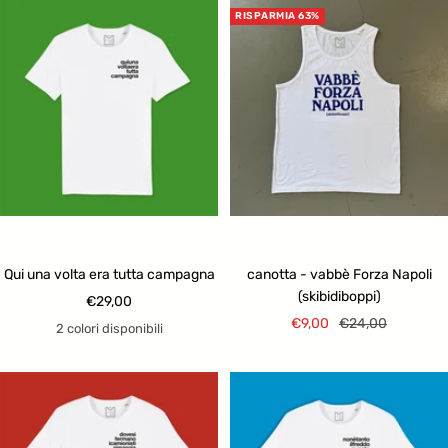
RISPARMIA 63%
Qui una volta era tutta campagna
canotta - vabbè Forza Napoli
(skibidiboppi)
Prezzo
€29,00
Prezzo
Prezzo
€9,00
€24,00
di
2 colori disponibili
di
regolare
vendita
vendita