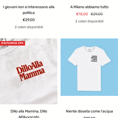
I giovani non si interessano alla
A Milano abbiamo tutto
politica
Prezzo
Prezzo
€15,00
€29,00
Prezzo
€29,00
di
regolare
2 colori disponibili
di
vendita
2 colori disponibili
vendita
RISPARMIA 29%
Dillo alla Mamma, Dillo
Niente disseta come l'acqua
All'Avvocato