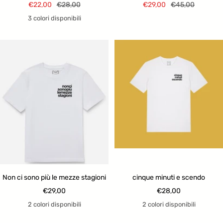
Prezzo
Prezzo
Prezzo
Prezzo
€22,00
€28,00
€29,00
€45,00
di
regolare
di
regolare
3 colori disponibili
vendita
vendita
Non ci sono più le mezze stagioni
cinque minuti e scendo
Prezzo
Prezzo
€29,00
€28,00
di
di
2 colori disponibili
2 colori disponibili
vendita
vendita