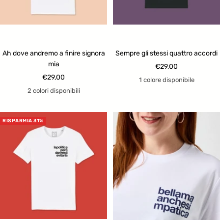
Ah dove andremo a finire signora
Sempre gli stessi quattro accordi
mia
Prezzo
€29,00
Prezzo
€29,00
di
1 colore disponibile
di
vendita
2 colori disponibili
vendita
RISPARMIA 31%