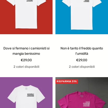
Dove si fermano i camionisti si
Non è tanto il freddo quanto
mangia benissimo
l'umidità
Prezzo
Prezzo
€29,00
€29,00
di
di
2 colori disponibili
2 colori disponibili
vendita
vendita
RISPARMIA 31%