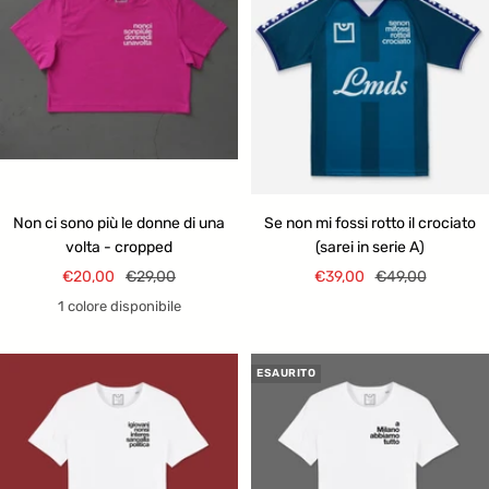
Non ci sono più le donne di una
Se non mi fossi rotto il crociato
volta - cropped
(sarei in serie A)
Prezzo
Prezzo
Prezzo
Prezzo
€20,00
€29,00
€39,00
€49,00
di
regolare
di
regolare
1 colore disponibile
vendita
vendita
ESAURITO