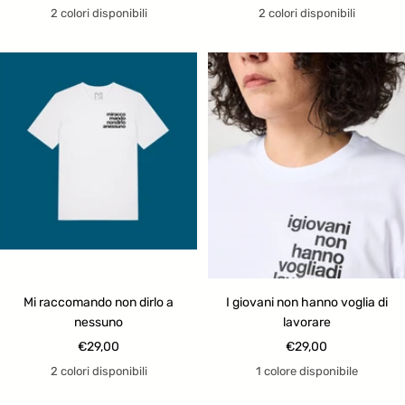
di
di
2 colori disponibili
2 colori disponibili
vendita
vendita
Mi raccomando non dirlo a
I giovani non hanno voglia di
nessuno
lavorare
Prezzo
Prezzo
€29,00
€29,00
di
di
2 colori disponibili
1 colore disponibile
vendita
vendita