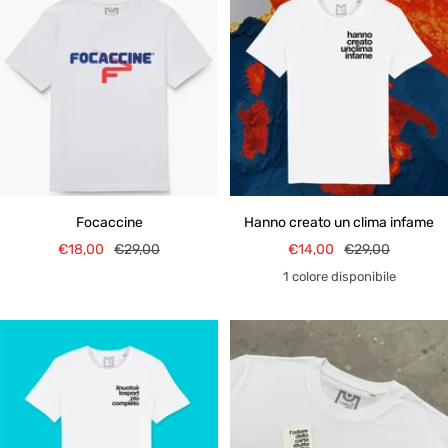
Focaccine
Hanno creato un clima infame
Prezzo
Prezzo
Prezzo
Prezzo
€18,00
€29,00
€14,00
€29,00
di
regolare
di
regolare
1 colore disponibile
vendita
vendita