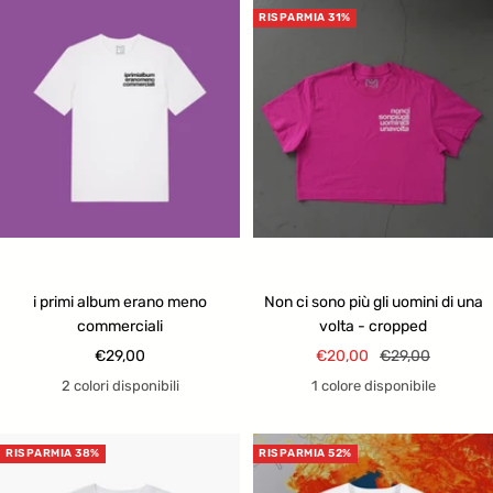
RISPARMIA 31%
i primi album erano meno
Non ci sono più gli uomini di una
commerciali
volta - cropped
Prezzo
Prezzo
Prezzo
€29,00
€20,00
€29,00
di
di
regolare
2 colori disponibili
1 colore disponibile
vendita
vendita
RISPARMIA 38%
RISPARMIA 52%