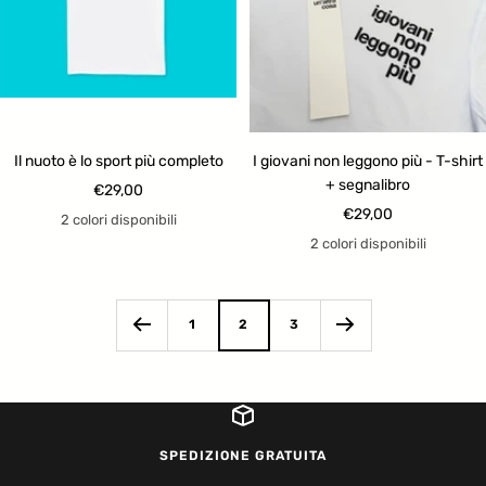
Il nuoto è lo sport più completo
I giovani non leggono più - T-shirt
+ segnalibro
Prezzo
€29,00
Prezzo
€29,00
di
2 colori disponibili
di
vendita
2 colori disponibili
vendita
1
2
3
SPEDIZIONE GRATUITA