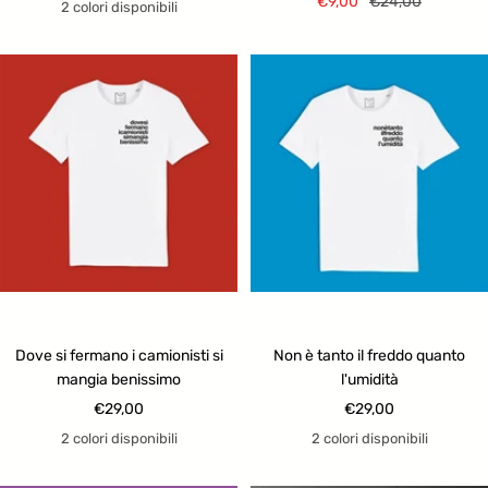
Prezzo
Prezzo
€9,00
€24,00
di
2 colori disponibili
di
regolare
vendita
vendita
Dove si fermano i camionisti si
Non è tanto il freddo quanto
mangia benissimo
l'umidità
Prezzo
Prezzo
€29,00
€29,00
di
di
2 colori disponibili
2 colori disponibili
vendita
vendita