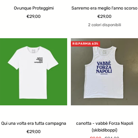
Ovunque Proteggimi
Sanremo era meglio l'anno scorso
Prezzo
Prezzo
€29,00
€29,00
di
di
2 colori disponibili
vendita
vendita
RISPARMIA 63%
Qui una volta era tutta campagna
canotta - vabbè Forza Napoli
(skibidiboppi)
Prezzo
€29,00