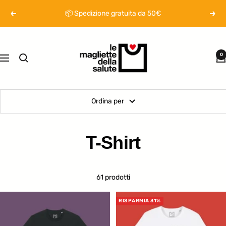
Salta
📦​ Spedizione gratuita da 50€
Precedente
Segu
al
contenuto
Magliette
della
0
Navigazione
salute
Ordina per
T-Shirt
61 prodotti
RISPARMIA 31%