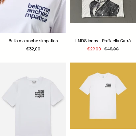
Bella ma anche simpatica
LMDS icons - Raffaella Carrà
Prezzo
Prezzo
Prezzo
€32,00
€29,00
€45,00
di
di
regolare
vendita
vendita