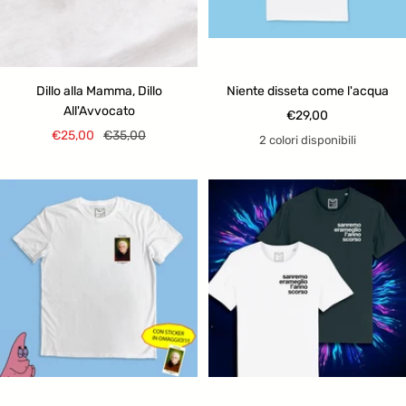
Dillo alla Mamma, Dillo
Niente disseta come l'acqua
All'Avvocato
Prezzo
€29,00
Prezzo
Prezzo
€25,00
€35,00
di
2 colori disponibili
di
regolare
vendita
vendita