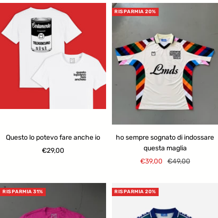
RISPARMIA 20%
Questo lo potevo fare anche io
ho sempre sognato di indossare
questa maglia
Prezzo
€29,00
Prezzo
Prezzo
€39,00
€49,00
di
di
regolare
vendita
vendita
RISPARMIA 31%
RISPARMIA 20%