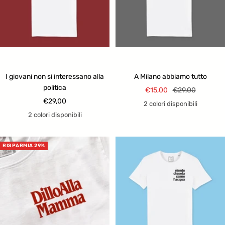
I giovani non si interessano alla
A Milano abbiamo tutto
politica
Prezzo
Prezzo
€15,00
€29,00
Prezzo
€29,00
di
regolare
2 colori disponibili
di
vendita
2 colori disponibili
vendita
RISPARMIA 29%