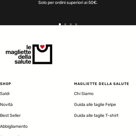
Solo per ordini superiori ai 50€.
Vai
Vai
Vai
Vai
alla
alla
alla
alla
slide
slide
slide
slide
1
2
3
4
SHOP
MAGLIETTE DELLA SALUTE
Saldi
Chi Siamo
Novità
Guida alle taglie Felpe
Best Seller
Guida alle taglie T-shirt
Abbigliamento