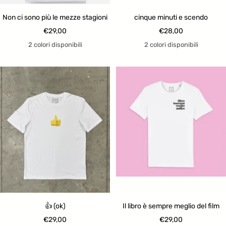
Non ci sono più le mezze stagioni
cinque minuti e scendo
Prezzo
Prezzo
€29,00
€28,00
di
di
2 colori disponibili
2 colori disponibili
vendita
vendita
👍 (ok)
Il libro è sempre meglio del film
Prezzo
Prezzo
€29,00
€29,00