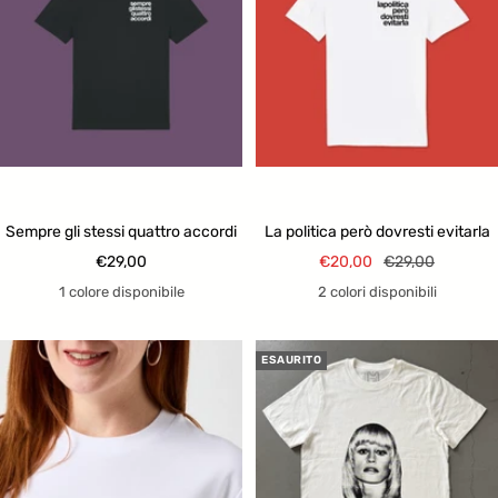
Sempre gli stessi quattro accordi
La politica però dovresti evitarla
Prezzo
Prezzo
Prezzo
€29,00
€20,00
€29,00
di
di
regolare
1 colore disponibile
2 colori disponibili
vendita
vendita
ESAURITO